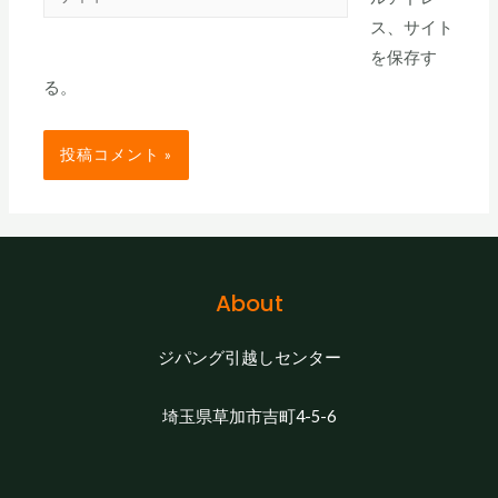
イ
ス、サイト
ト
を保存す
る。
About
ジパング引越しセンター
埼玉県草加市吉町4-5-6