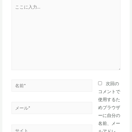
こ
こ
に
入
力…
名
次回の
前
コメントで
*
使用するた
メ
めブラウザ
ー
ーに自分の
ル
名前、メー
サ
*
ルアドレ