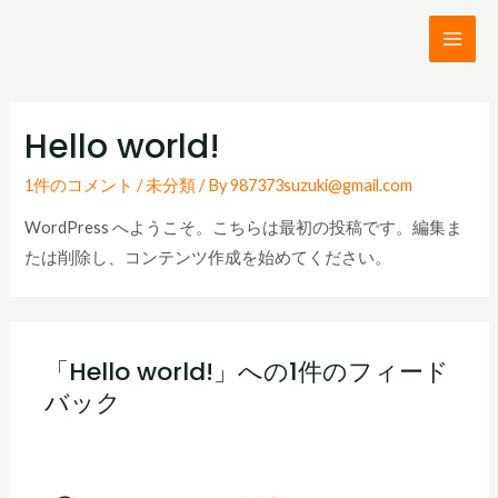
コ
ン
MAI
テ
ME
ン
Hello world!
ツ
へ
1件のコメント
/
未分類
/ By
987373suzuki@gmail.com
ス
キ
WordPress へようこそ。こちらは最初の投稿です。編集ま
ッ
たは削除し、コンテンツ作成を始めてください。
プ
「Hello world!」への1件のフィード
バック